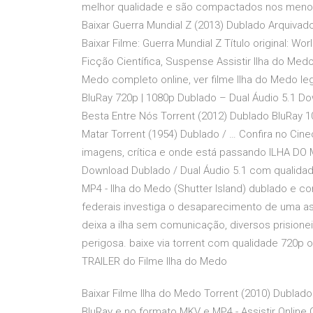
melhor qualidade e são compactados nos menore
Baixar Guerra Mundial Z (2013) Dublado Arquivado
Baixar Filme: Guerra Mundial Z Título original: W
Ficção Científica, Suspense Assistir Ilha do Medo
Medo completo online, ver filme Ilha do Medo l
BluRay 720p | 1080p Dublado – Dual Áudio 5.1 
Besta Entre Nós Torrent (2012) Dublado BluRay 
Matar Torrent (1954) Dublado / … Confira no Cinec
imagens, crítica e onde está passando ILHA DO M
Download Dublado / Dual Áudio 5.1 com qualidade
MP4 - Ilha do Medo (Shutter Island) dublado e c
federais investiga o desaparecimento de uma as
deixa a ilha sem comunicação, diversos prision
perigosa. baixe via torrent com qualidade 720p 
TRAILER do Filme Ilha do Medo
Baixar Filme Ilha do Medo Torrent (2010) Dublado
BluRay e no formato MKV e MP4 - Assistir Online G