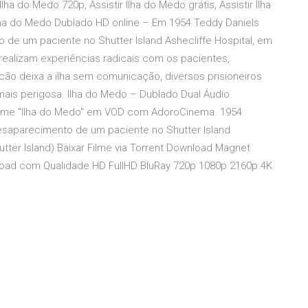
lha do Medo 720p, Assistir Ilha do Medo grátis, Assistir Ilha
Ilha do Medo Dublado HD online – Em 1954 Teddy Daniels
 de um paciente no Shutter Island Ashecliffe Hospital, em
realizam experiências radicais com os pacientes,
ão deixa a ilha sem comunicação, diversos prisioneiros
ais perigosa. Ilha do Medo – Dublado Dual Áudio
lme "Ilha do Medo" em VOD com AdoroCinema. 1954.
desaparecimento de um paciente no Shutter Island
utter Island) Baixar Filme via Torrent Download Magnet
ad com Qualidade HD FullHD BluRay 720p 1080p 2160p 4K