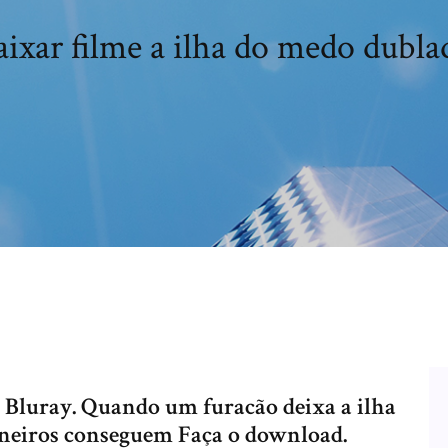
aixar filme a ilha do medo dubla
 Bluray. Quando um furacão deixa a ilha
oneiros conseguem Faça o download.