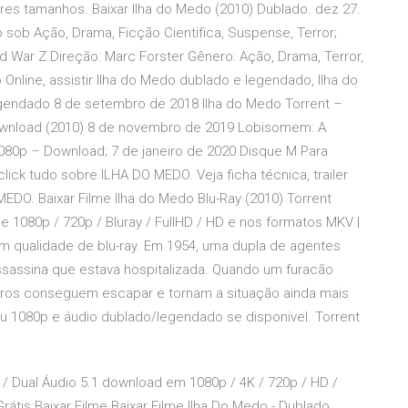
s tamanhos. Baixar Ilha do Medo (2010) Dublado. dez 27.
 sob Ação, Drama, Ficção Cientifica, Suspense, Terror;
orld War Z Direção: Marc Forster Gênero: Ação, Drama, Terror,
 Online, assistir Ilha do Medo dublado e legendado, Ilha do
egendado 8 de setembro de 2018 Ilha do Medo Torrent –
Download (2010) 8 de novembro de 2019 Lobisomem: A
1080p – Download; 7 de janeiro de 2020 Disque M Para
lick tudo sobre ILHA DO MEDO. Veja ficha técnica, trailer
EDO. Baixar Filme Ilha do Medo Blu-Ray (2010) Torrent
 1080p / 720p / Bluray / FullHD / HD e nos formatos MKV |
om qualidade de blu-ray. Em 1954, uma dupla de agentes
sassina que estava hospitalizada. Quando um furacão
eiros conseguem escapar e tornam a situação ainda mais
ou 1080p e áudio dublado/legendado se disponivel. Torrent
 / Dual Áudio 5.1 download em 1080p / 4K / 720p / HD /
rátis Baixar Filme Baixar Filme Ilha Do Medo - Dublado