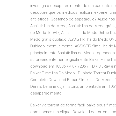
investiga o desaparecimento de um paciente no Sh
descobre que os médicos realizam experiências
anti-éticos. Gostando do espetáculo? Ajude-nos a
Assistir Ilha do Medo, Assistir Ilha do Medo gráti
do Medo TopFlix, Assistir Ilha do Medo Online Du
Medo gratis dublado, ASSISTIR Ilha do Medo ONLI
Dublado, eventualmente. ASSISTIR filme Ilha do
principalmente Assistir Ilha do Medo Legendado P
surpreendentemente igualmente Baixar Filme Ilha
download em 1080p / 4K / 720p / HD / BluRay e no
Baixar Filme Ilha Do Medo - Dublado Torrent Dubl
Completo Download Baixar Filme Ilha Do Medo -
Dennis Lehane cuja história, ambientada em 1954
desaparecimento
Baixar via torrent de forma fácil, baixe seus film
com apenas um clique. Download de torrents com