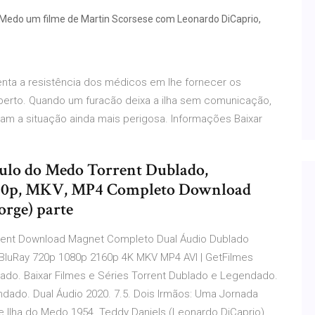
do Medo um filme de Martin Scorsese com Leonardo DiCaprio,
nta a resistência dos médicos em lhe fornecer os
berto. Quando um furacão deixa a ilha sem comunicação,
am a situação ainda mais perigosa. Informações Baixar
gulo do Medo Torrent Dublado,
 720p, MKV, MP4 Completo Download
orge) parte
Torrent Download Magnet Completo Dual Áudio Dublado
luRay 720p 1080p 2160p 4K MKV MP4 AVI | GetFilmes
dado. Baixar Filmes e Séries Torrent Dublado e Legendado.
endado. Dual Áudio 2020. 7.5. Dois Irmãos: Uma Jornada
ne Ilha do Medo 1954. Teddy Daniels (Leonardo DiCaprio)