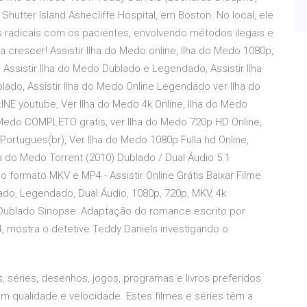
utter Island Ashecliffe Hospital, em Boston. No local, ele
 radicais com os pacientes, envolvendo métodos ilegais e
 crescer! Assistir Ilha do Medo online, Ilha do Medo 1080p,
s, Assistir Ilha do Medo Dublado e Legendado, Assistir Ilha
blado, Assistir Ilha do Medo Online Legendado ver Ilha do
NE youtube, Ver Ilha do Medo 4k Online, Ilha do Medo
 Medo COMPLETO gratis, ver Ilha do Medo 720p HD Online,
ortugues(br), Ver Ilha do Medo 1080p Fulla hd Online,
 do Medo Torrent (2010) Dublado / Dual Áudio 5.1
 formato MKV e MP4 - Assistir Online Grátis Baixar Filme
ado, Legendado, Dual Áudio, 1080p, 720p, MKV, 4k
 Dublado Sinopse: Adaptação do romance escrito por
, mostra o detetive Teddy Daniels investigando o
es, séries, desenhos, jogos, programas e livros preferidos
 qualidade e velocidade. Estes filmes e séries têm a