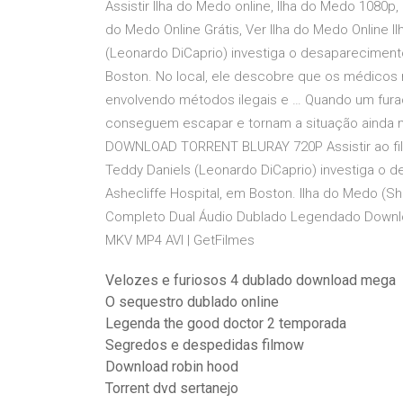
Assistir Ilha do Medo online, Ilha do Medo 1080p, I
do Medo Online Grátis, Ver Ilha do Medo Online 
(Leonardo DiCaprio) investiga o desaparecimento
Boston. No local, ele descobre que os médicos 
envolvendo métodos ilegais e … Quando um furac
conseguem escapar e tornam a situação ainda m
DOWNLOAD TORRENT BLURAY 720P Assistir ao fi
Teddy Daniels (Leonardo DiCaprio) investiga o 
Ashecliffe Hospital, em Boston. Ilha do Medo (Sh
Completo Dual Áudio Dublado Legendado Downlo
MKV MP4 AVI | GetFilmes
Velozes e furiosos 4 dublado download mega
O sequestro dublado online
Legenda the good doctor 2 temporada
Segredos e despedidas filmow
Download robin hood
Torrent dvd sertanejo