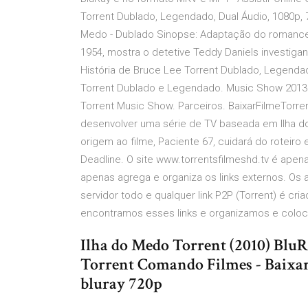
Torrent Dublado, Legendado, Dual Áudio, 1080p, 
Medo - Dublado Sinopse: Adaptação do romance 
1954, mostra o detetive Teddy Daniels investiga
História de Bruce Lee Torrent Dublado, Legendad
Torrent Dublado e Legendado. Music Show 2013. 
Torrent Music Show. Parceiros. BaixarFilmeTorre
desenvolver uma série de TV baseada em Ilha d
origem ao filme, Paciente 67, cuidará do roteiro 
Deadline. O site www.torrentsfilmeshd.tv é ap
apenas agrega e organiza os links externos. Os
servidor todo e qualquer link P2P (Torrent) é cr
encontramos esses links e organizamos e coloca
Ilha do Medo Torrent (2010) Blu
Torrent Comando Filmes - Baixar
bluray 720p