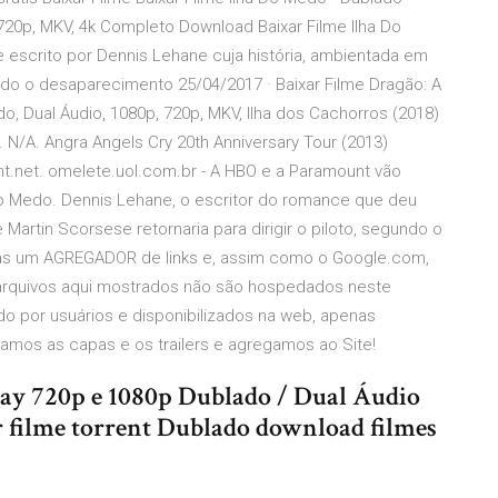
720p, MKV, 4k Completo Download Baixar Filme Ilha Do
escrito por Dennis Lehane cuja história, ambientada em
ndo o desaparecimento 25/04/2017 · Baixar Filme Dragão: A
o, Dual Áudio, 1080p, 720p, MKV, Ilha dos Cachorros (2018)
N/A. Angra Angels Cry 20th Anniversary Tour (2013)
nt.net. omelete.uol.com.br - A HBO e a Paramount vão
o Medo. Dennis Lehane, o escritor do romance que deu
e Martin Scorsese retornaria para dirigir o piloto, segundo o
enas um AGREGADOR de links e, assim como o Google.com,
 arquivos aqui mostrados não são hospedados neste
iado por usuários e disponibilizados na web, apenas
mos as capas e os trailers e agregamos ao Site!
Ray 720p e 1080p Dublado / Dual Áudio
 filme torrent Dublado download filmes