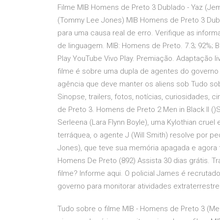
Filme MIB Homens de Preto 3 Dublado - Yaz (Jem
(Tommy Lee Jones) MIB Homens de Preto 3 Dubl
para uma causa real de erro. Verifique as infor
de linguagem. MIB: Homens de Preto. 7.3; 92%; 
Play YouTube Vivo Play. Premiação. Adaptação l
filme é sobre uma dupla de agentes do governo 
agência que deve manter os aliens sob Tudo sobr
Sinopse, trailers, fotos, notícias, curiosidades,
de Preto 3. Homens de Preto 2 Men in Black II 
Serleena (Lara Flynn Boyle), uma Kylothian cru
terráquea, o agente J (Will Smith) resolve por 
Jones), que teve sua memória apagada e agora t
Homens De Preto (892) Assista 30 dias grátis. Tra
filme? Informe aqui. O policial James é recrutado
governo para monitorar atividades extraterrestre
Tudo sobre o filme MIB - Homens de Preto 3 (Men In