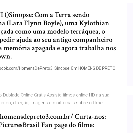
I ()Sinopse: Com a Terra sendo
na (Lara Flynn Boyle), uma Kylothian
arçada como uma modelo terráquea, o
 pedir ajuda ao seu antigo companheiro
a memória apagada e agora trabalha nos
own.
acebook.com/HomensDePreto3. Sinopse: Em HOMENS DE PRETO
 Dublado Online Grátis Assista filmes online HD na sua
 elenco, direção, imagens e muito mais sobre o filme.
.homensdepreto3.com.br/ Curta-nos:
cturesBrasil Fan page do filme: