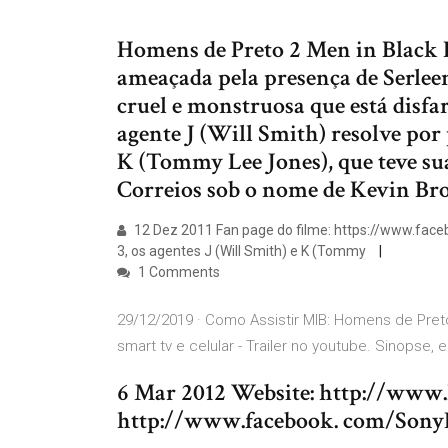
Homens de Preto 2 Men in Black I
ameaçada pela presença de Serlee
cruel e monstruosa que está disf
agente J (Will Smith) resolve por
K (Tommy Lee Jones), que teve su
Correios sob o nome de Kevin Br
12 Dez 2011 Fan page do filme: https://www.f
3, os agentes J (Will Smith) e K (Tommy
1 Comments
29/12/2019 · Como Assistir MIB: Homens de Preto
smart tv e celular - Trailer no youtube. Sinopse,
6 Mar 2012 Website: http://www
http://www.facebook. com/SonyPi