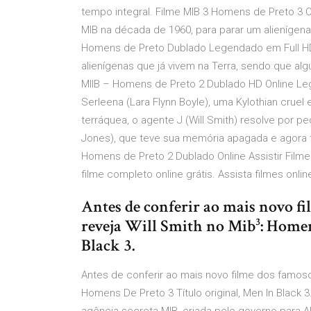
tempo integral. Filme MIB 3 Homens de Preto 3 On
MIB na década de 1960, para parar um alienígena
Homens de Preto Dublado Legendado em Full HD.
alienígenas que já vivem na Terra, sendo que alg
MIIB – Homens de Preto 2 Dublado HD Online L
Serleena (Lara Flynn Boyle), uma Kylothian cru
terráquea, o agente J (Will Smith) resolve por 
Jones), que teve sua memória apagada e agora t
Homens de Preto 2 Dublado Online Assistir Film
filme completo online grátis. Assista filmes onlin
Antes de conferir ao mais novo fi
reveja Will Smith no Mib³: Homen
Black 3.
Antes de conferir ao mais novo filme dos famosos
Homens De Preto 3 Título original, Men In Black 3