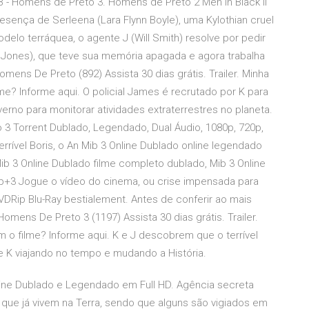
IB - Homens de Preto 3. Homens de Preto 2 Men in Black II
sença de Serleena (Lara Flynn Boyle), uma Kylothian cruel
lo terráquea, o agente J (Will Smith) resolve por pedir
Jones), que teve sua memória apagada e agora trabalha
ens De Preto (892) Assista 30 dias grátis. Trailer. Minha
ilme? Informe aqui. O policial James é recrutado por K para
verno para monitorar atividades extraterrestres no planeta.
o 3 Torrent Dublado, Legendado, Dual Áudio, 1080p, 720p,
rível Boris, o An Mib 3 Online Dublado online legendado
b 3 Online Dublado filme completo dublado, Mib 3 Online
ib+3 Jogue o vídeo do cinema, ou crise impensada para
Rip Blu-Ray bestialement. Antes de conferir ao mais
omens De Preto 3 (1197) Assista 30 dias grátis. Trailer.
om o filme? Informe aqui. K e J descobrem que o terrível
de K viajando no tempo e mudando a História.
nline Dublado e Legendado em Full HD. Agência secreta
s que já vivem na Terra, sendo que alguns são vigiados em