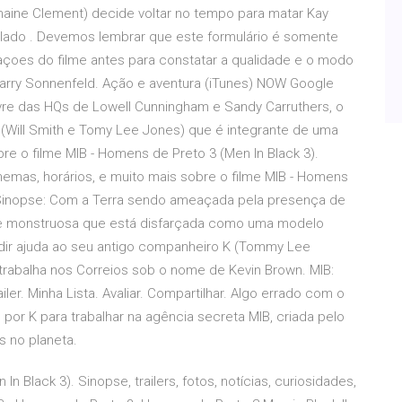
aine Clement) decide voltar no tempo para matar Kay
ado . Devemos lembrar que este formulário é somente
maçoes do filme antes para constatar a qualidade e o modo
Barry Sonnenfeld. Ação e aventura (iTunes) NOW Google
ivre das HQs de Lowell Cunningham e Sandy Carruthers, o
(Will Smith e Tomy Lee Jones) que é integrante de uma
e o filme MIB - Homens de Preto 3 (Men In Black 3).
 cinemas, horários, e muito mais sobre o filme MIB - Homens
()Sinopse: Com a Terra sendo ameaçada pela presença de
el e monstruosa que está disfarçada como uma modelo
pedir ajuda ao seu antigo companheiro K (Tommy Lee
rabalha nos Correios sob o nome de Kevin Brown. MIB:
iler. Minha Lista. Avaliar. Compartilhar. Algo errado com o
 por K para trabalhar na agência secreta MIB, criada pelo
s no planeta.
 Black 3). Sinopse, trailers, fotos, notícias, curiosidades,