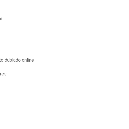
ar
to dublado online
ores