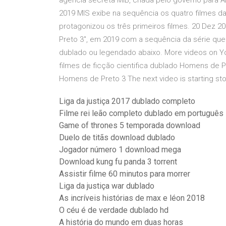
agência secreta MIB, criada pelo governo para A
2019 MIS exibe na sequência os quatro filmes da
protagonizou os três primeiros filmes. 20 Dez 
Preto 3", em 2019 com a sequência da série que vi
dublado ou legendado abaixo. More videos on Y
filmes de ficção cientifica dublado Homens de Pr
Homens de Preto 3 The next video is starting s
Liga da justiça 2017 dublado completo
Filme rei leão completo dublado em português
Game of thrones 5 temporada download
Duelo de titãs download dublado
Jogador número 1 download mega
Download kung fu panda 3 torrent
Assistir filme 60 minutos para morrer
Liga da justiça war dublado
As incríveis histórias de max e léon 2018
O céu é de verdade dublado hd
A história do mundo em duas horas