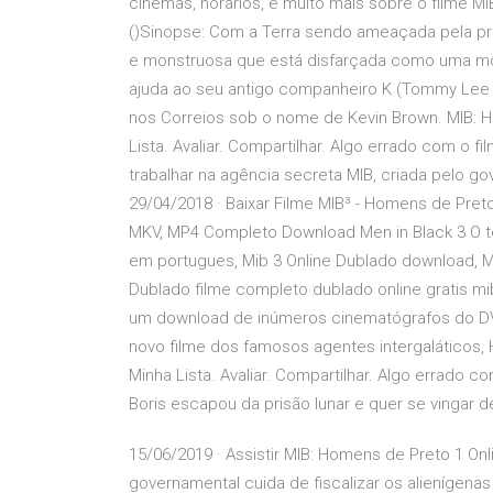
cinemas, horários, e muito mais sobre o filme M
()Sinopse: Com a Terra sendo ameaçada pela pre
e monstruosa que está disfarçada como uma mode
ajuda ao seu antigo companheiro K (Tommy Lee 
nos Correios sob o nome de Kevin Brown. MIB: Hom
Lista. Avaliar. Compartilhar. Algo errado com o f
trabalhar na agência secreta MIB, criada pelo go
29/04/2018 · Baixar Filme MIB³ - Homens de Pret
MKV, MP4 Completo Download Men in Black 3 O ter
em portugues, Mib 3 Online Dublado download, Mi
Dublado filme completo dublado online gratis m
um download de inúmeros cinematógrafos do DVD
novo filme dos famosos agentes intergaláticos, H
Minha Lista. Avaliar. Compartilhar. Algo errado c
Boris escapou da prisão lunar e quer se vingar 
15/06/2019 · Assistir MIB: Homens de Preto 1 O
governamental cuida de fiscalizar os alienígena