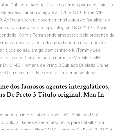
line Dublado - Agente J viaja no tempo para anos iniciais
 de assassinar seu amigo e a 15/06/2019 · Filme MIB:
 Agência secreta governamental cuida de fiscalizar os
uns são vigiados em tempo integral. 15/06/2019 · Assistir
egendado. Com a Terra sendo ameaçada pela presença de
el e monstruosa que está disfarçada como uma modelo
pedir ajuda ao seu antigo companheiro K (Tommy Lee
rabalha nos Correios sob o nome de Ver Filme MIB:
es Br. O MIB: Homens de Preto 2 Dublado Dublado Online
e HD na sua smart tv e celular - Trailer no youtube.
lme dos famosos agentes intergaláticos,
s De Preto 3 Título original, Men In
 agentes intergaláticos, reveja Will Smith no Mib³:
. O policial James é recrutado por K para trabalhar na