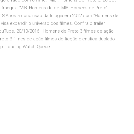
lgo errado com o filme? Mib³: Homens De Preto 3. 26 Set
 franquia 'MIB: Homens de de 'MIB: Homens de Preto'
2018 Após a conclusão da trilogia em 2012 com "Homens de
sa expandir o universo dos filmes. Confira o trailer
ouTube. 20/10/2016 · Homens de Preto 3 filmes de ação
eto 3 filmes de ação filmes de ficção cientifica dublado
top. Loading Watch Queue