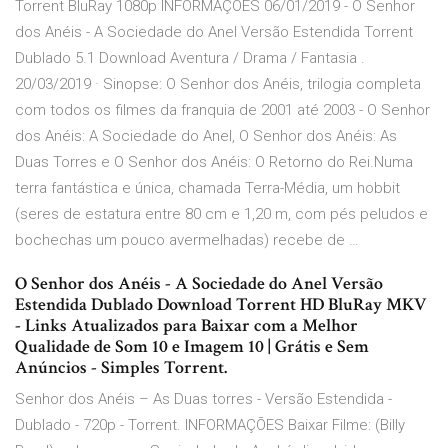
Torrent BluRay 1080p INFORMAÇÕES 06/01/2019 - O Senhor
dos Anéis - A Sociedade do Anel Versão Estendida Torrent
Dublado 5.1 Download Aventura / Drama / Fantasia .
20/03/2019 · Sinopse: O Senhor dos Anéis, trilogia completa
com todos os filmes da franquia de 2001 até 2003 - O Senhor
dos Anéis: A Sociedade do Anel, O Senhor dos Anéis: As
Duas Torres e O Senhor dos Anéis: O Retorno do Rei.Numa
terra fantástica e única, chamada Terra-Média, um hobbit
(seres de estatura entre 80 cm e 1,20 m, com pés peludos e
bochechas um pouco avermelhadas) recebe de …
O Senhor dos Anéis - A Sociedade do Anel Versão
Estendida Dublado Download Torrent HD BluRay MKV
- Links Atualizados para Baixar com a Melhor
Qualidade de Som 10 e Imagem 10 | Grátis e Sem
Anúncios - Simples Torrent.
Senhor dos Anéis – As Duas torres - Versão Estendida -
Dublado - 720p - Torrent. INFORMAÇÕES Baixar Filme: (Billy