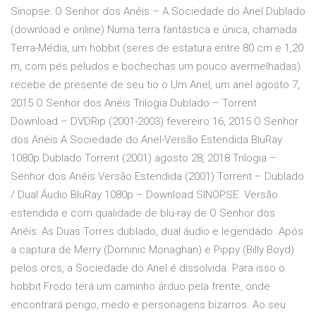
Sinopse: O Senhor dos Anéis – A Sociedade do Anel Dublado
(download e online) Numa terra fantástica e única, chamada
Terra-Média, um hobbit (seres de estatura entre 80 cm e 1,20
m, com pés peludos e bochechas um pouco avermelhadas)
recebe de presente de seu tio o Um Anel, um anel agosto 7,
2015 O Senhor dos Anéis Trilogia Dublado – Torrent
Download – DVDRip (2001-2003) fevereiro 16, 2015 O Senhor
dos Anéis A Sociedade do Anel-Versão Estendida BluRay
1080p Dublado Torrent (2001) agosto 28, 2018 Trilogia –
Senhor dos Anéis Versão Estendida (2001) Torrent – Dublado
/ Dual Áudio BluRay 1080p – Download SINOPSE. Versão
estendida e com qualidade de blu-ray de O Senhor dos
Anéis: As Duas Torres dublado, dual áudio e legendado. Após
a captura de Merry (Dominic Monaghan) e Pippy (Billy Boyd)
pelos orcs, a Sociedade do Anel é dissolvida. Para isso o
hobbit Frodo terá um caminho árduo pela frente, onde
encontrará perigo, medo e personagens bizarros. Ao seu