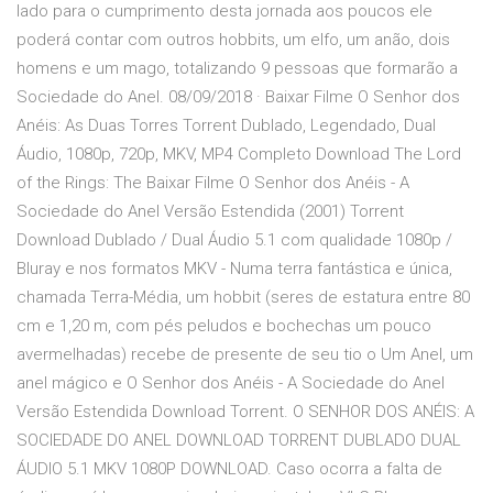
lado para o cumprimento desta jornada aos poucos ele
poderá contar com outros hobbits, um elfo, um anão, dois
homens e um mago, totalizando 9 pessoas que formarão a
Sociedade do Anel. 08/09/2018 · Baixar Filme O Senhor dos
Anéis: As Duas Torres Torrent Dublado, Legendado, Dual
Áudio, 1080p, 720p, MKV, MP4 Completo Download The Lord
of the Rings: The Baixar Filme O Senhor dos Anéis - A
Sociedade do Anel Versão Estendida (2001) Torrent
Download Dublado / Dual Áudio 5.1 com qualidade 1080p /
Bluray e nos formatos MKV - Numa terra fantástica e única,
chamada Terra-Média, um hobbit (seres de estatura entre 80
cm e 1,20 m, com pés peludos e bochechas um pouco
avermelhadas) recebe de presente de seu tio o Um Anel, um
anel mágico e O Senhor dos Anéis - A Sociedade do Anel
Versão Estendida Download Torrent. O SENHOR DOS ANÉIS: A
SOCIEDADE DO ANEL DOWNLOAD TORRENT DUBLADO DUAL
ÁUDIO 5.1 MKV 1080P DOWNLOAD. Caso ocorra a falta de