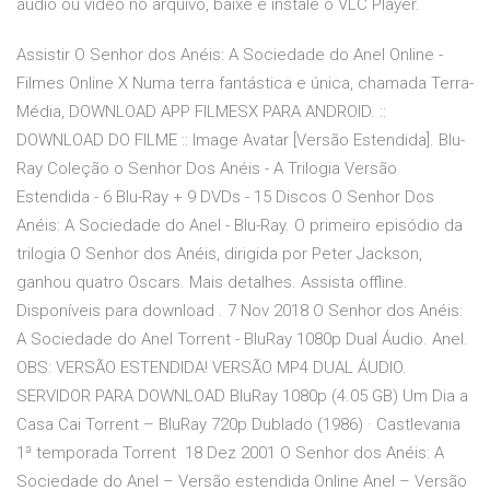
áudio ou vídeo no arquivo, baixe e instale o VLC Player.
Assistir O Senhor dos Anéis: A Sociedade do Anel Online -
Filmes Online X Numa terra fantástica e única, chamada Terra-
Média, DOWNLOAD APP FILMESX PARA ANDROID. ::
DOWNLOAD DO FILME :: Image Avatar [Versão Estendida]. Blu-
Ray Coleção o Senhor Dos Anéis - A Trilogia Versão
Estendida - 6 Blu-Ray + 9 DVDs - 15 Discos O Senhor Dos
Anéis: A Sociedade do Anel - Blu-Ray. O primeiro episódio da
trilogia O Senhor dos Anéis, dirigida por Peter Jackson,
ganhou quatro Oscars. Mais detalhes. Assista offline.
Disponíveis para download . 7 Nov 2018 O Senhor dos Anéis:
A Sociedade do Anel Torrent - BluRay 1080p Dual Áudio. Anel.
OBS: VERSÃO ESTENDIDA! VERSÃO MP4 DUAL ÁUDIO.
SERVIDOR PARA DOWNLOAD BluRay 1080p (4.05 GB) Um Dia a
Casa Cai Torrent – BluRay 720p Dublado (1986) · Castlevania
1ª temporada Torrent 18 Dez 2001 O Senhor dos Anéis: A
Sociedade do Anel – Versão estendida Online Anel – Versão