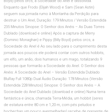
Boyd) pelos orcs, a Sociedade do Anel é dissolvida.
Enquanto que Frodo (Elijah Wood) e Sam (Sean Astin)
seguem sua jornada rumo à Montanha da Perdição para
destruir o Um Anel, Duração: 179 Minutos / Versão Estendida
235 Minutos Sinopse: O Senhor dos Anéis – As Duas Torres
Dublado (download e online) Após a captura de Merry
(Dominic Monaghan) e Pippy (Billy Boyd) pelos orcs, a
Sociedade do Anel é Ao seu lado para o cumprimento desta
jornada aos poucos ele poderá contar com outros hobbits,
um elfo, um anão, dois humanos e um mago, totalizando 9
pessoas que formarão a Sociedade do Anel. O Senhor dos
Anéis: A Sociedade do Anel – Versão Estendida Dublado
BluRay Full 1080p Dual Áudio Duração: 178 Minutos (Versão
Estendida 228 Minutos) Sinopse: O Senhor dos Anéis – A
Sociedade do Anel Dublado (download e online) Numa terra
fantástica e única, chamada Terra-Média, um hobbit (seres
de estatura entre 80 cm e 1,20 m, com pés peludos e
bochechas um pouco avermelhadas) recebe de presente de