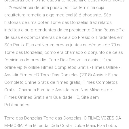
brasileiras com o mercado internacional e desenvolver novos
… “A existência de uma prisão política feminina cuja
arquitetura remetia a algo medieval já é chocante. São
histórias de uma potên Torre das Donzelas traz relatos
inéditos e surpreendentes da ex-presidente Dilma Rousseff e
de suas ex-companheiras de cela do Presídio Tiradentes em
São Paulo. Elas estiveram presas juntas na década de 70 na
Torre das Donzelas, como era chamado o conjunto de celas
femininas do presídio. Torre Das Donzelas assistir filme
online vip tv online Filmes Completos Gratis - Filmes Online -
Assistir Filmes HD Torre Das Donzelas (2018) Assistir Filme
Completo Online Grátis de filmes grátis, Filmes Completos
Gratis , Chame a Família e Assista com Nós Milhares de
Filmes Onlines Grátis em Qualidade HD, Site sem
Publicidades
Torre das Donzelas Torre das Donzelas. O FILME; VOZES DA
MEMÓRIA. Ana Miranda; Cida Costa; Dulce Maia; Elza Lobo;